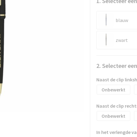
1. Selecteer een
blauw
zwart
2. Selecteer ee
Naast de clip link
Onbewerkt
Naast de clip rec
Onbewerkt
In het verlengde v