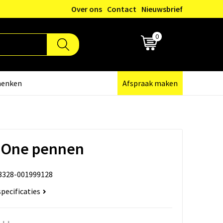
Over ons
Contact
Nieuwsbrief
0
€ 0,00
henken
Afspraak maken
e One pennen
3328-001999128
specificaties