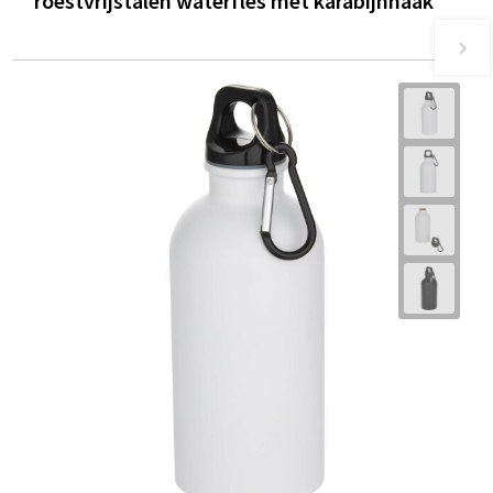
roestvrijstalen waterfles met karabijnhaak