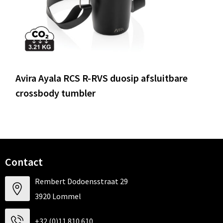
Avira Ayala RCS R-RVS duosip afsluitbare
crossbody tumbler
Contact
Rembert Dodoensstraat 29
3920 Lommel
+32 (0)11 810 610