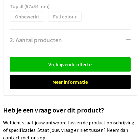
Waterflesjes
Promotietassen
Veiligheidssignalering en Verlichting
Top dl (57x54 mm)
Reistassen
Veiligheidsvesten en Veiligheidshesjes
Onbewerkt
Full colour
Reistassensets
Vesten
2. Aantal producten
Rugzakken bedrukken
Oog- en gelaatsbescherming
Schoenentassen
Gehoorbescherming
Vrijblijvende offerte
Schoudertassen
Ademhalingsbescherming
Meer informatie
Sporttassen
Valbeveiliging
Strandtassen
Heb je een vraag over dit product?
Wellicht staat jouw antwoord tussen de product omschrijving
Tablettassen
of specificaties. Staat jouw vraag er niet tussen? Neem dan
contact met ons op
Toilettassen