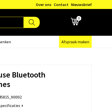
Over ons
Contact
Nieuwsbrief
0
€ 0,00
henken
Afspraak maken
use Bluetooth
nes
45815_N0002
specificaties