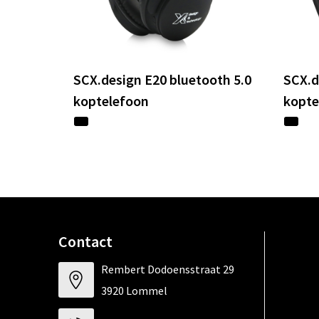
SCX.design E20 bluetooth 5.0
SCX.d
koptelefoon
kopte
Contact
Rembert Dodoensstraat 29
3920 Lommel