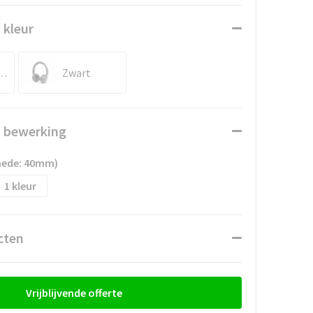
 kleur
erblauw
Zwart
n bewerking
snede: 40mm)
1
cten
Vrijblijvende offerte