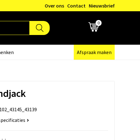
Over ons
Contact
Nieuwsbrief
0
€ 0,00
henken
Afspraak maken
ndjack
102_43145_43139
specificaties