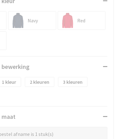
 kleur
Navy
Red
n bewerking
1
2
3
n maat
estel afname is 1 stuk(s)