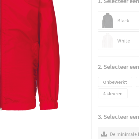
1. Selecteer een
Black
White
2. Selecteer ee
Onbewerkt
4
3. Selecteer ee
De minimale b