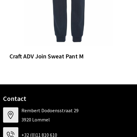
Craft ADV Join Sweat Pant M
Contact
Rembert Dodoensstraat 29
3920 Lommel
+32 (0)11 810 610