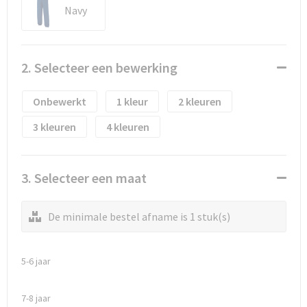
Waterflesjes
Promotietassen
Veiligheidssignalering en Verlichting
Navy
Reistassen
Veiligheidsvesten en Veiligheidshesjes
2. Selecteer een bewerking
Reistassensets
Vesten
Onbewerkt
1
2
Rugzakken bedrukken
Oog- en gelaatsbescherming
3
4
Schoenentassen
Gehoorbescherming
Schoudertassen
Ademhalingsbescherming
3. Selecteer een maat
Sporttassen
Valbeveiliging
De minimale bestel afname is 1 stuk(s)
Strandtassen
5-6 jaar
Tablettassen
7-8 jaar
Toilettassen