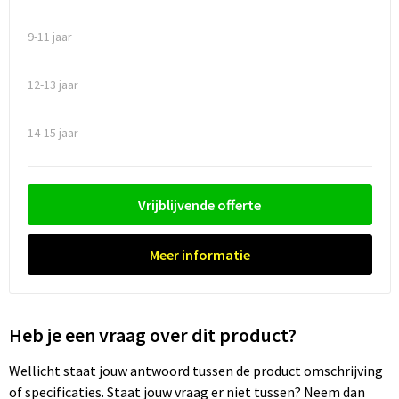
9-11 jaar
Trolleys
Waterbestendige tassen
12-13 jaar
14-15 jaar
Vrijblijvende offerte
Meer informatie
Heb je een vraag over dit product?
Wellicht staat jouw antwoord tussen de product omschrijving
of specificaties. Staat jouw vraag er niet tussen? Neem dan