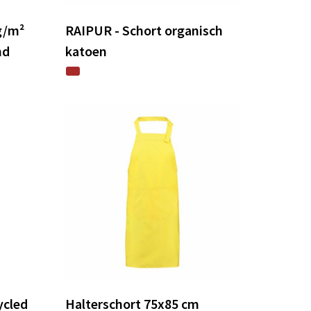
g/m²
RAIPUR - Schort organisch
nd
katoen
ycled
Halterschort 75x85 cm