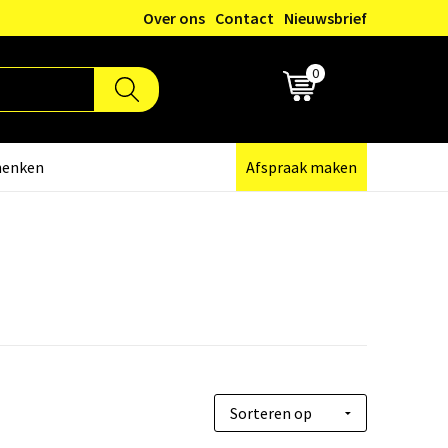
Over ons
Contact
Nieuwsbrief
0
€ 0,00
henken
Afspraak maken