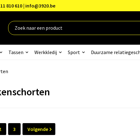
11 810 610 | info@3920.be
Tassen
Werkkledij
Sport
Duurzame relatiegesc
rten
enschorten
2
3
Volgende