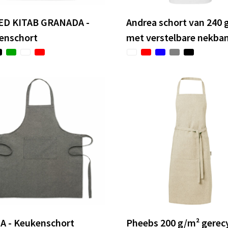
ED KITAB GRANADA -
Andrea schort van 240 
enschort
met verstelbare nekba
A - Keukenschort
Pheebs 200 g/m² gerec