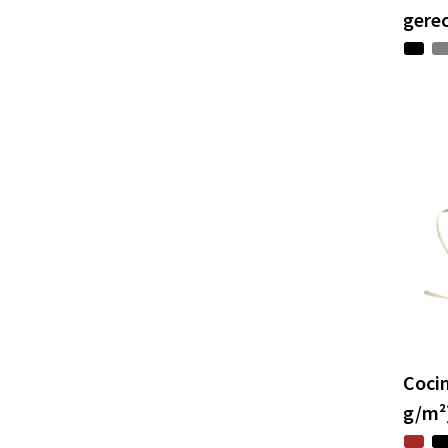
gere
Cocin
g/m²)