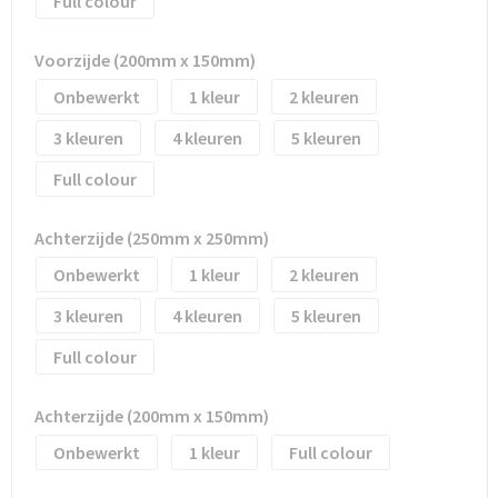
Full colour
Waterflesjes
Promotietassen
Veiligheidssignalering en Verlichting
Reistassen
Veiligheidsvesten en Veiligheidshesjes
Voorzijde (200mm x 150mm)
Onbewerkt
1
2
Reistassensets
Vesten
3
4
5
Rugzakken bedrukken
Oog- en gelaatsbescherming
Full colour
Schoenentassen
Gehoorbescherming
Achterzijde (250mm x 250mm)
Onbewerkt
1
2
Schoudertassen
Ademhalingsbescherming
3
4
5
Sporttassen
Valbeveiliging
Full colour
Strandtassen
Achterzijde (200mm x 150mm)
Tablettassen
Onbewerkt
1
Full colour
Toilettassen