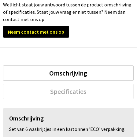
Wellicht staat jouw antwoord tussen de product omschrijving
of specificaties. Staat jouw vraag er niet tussen? Neem dan
Trolleys
contact met ons op
Waterbestendige tassen
Neem contact met ons op
Omschrijving
Specificaties
Omschrijving
Set van 6 waskrijtjes in een kartonnen 'ECO' verpakking.