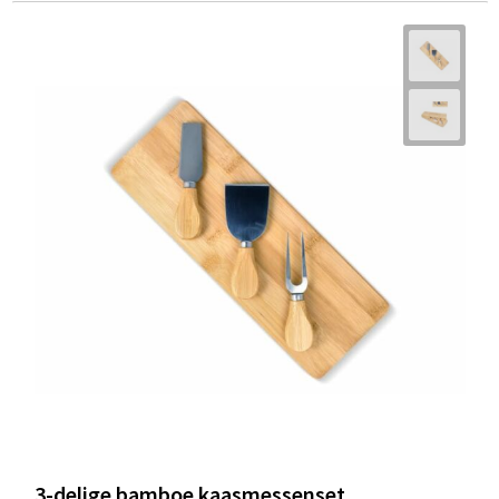
3-delige bamboe kaasmessenset