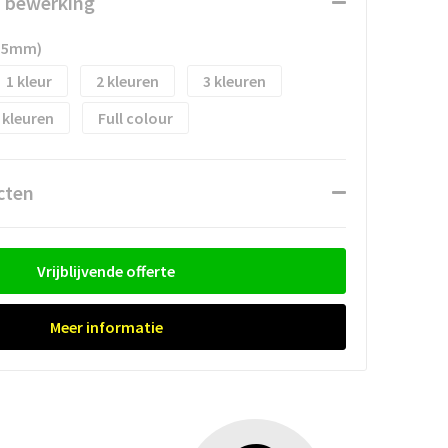
n bewerking
35mm)
1
2
3
Full colour
cten
Vrijblijvende offerte
Meer informatie