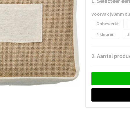
1. Selecteer ee
Voorvak (80mm x 
Onbewerkt
4
5
2. Aantal produ