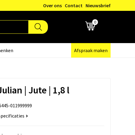
Over ons
Contact
Nieuwsbrief
0
€ 0,00
henken
Afspraak maken
ulian | Jute | 1,8 l
6445-011999999
specificaties