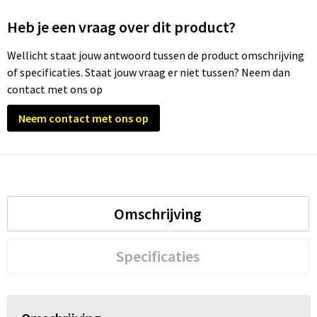
Heb je een vraag over dit product?
Trolleys
Wellicht staat jouw antwoord tussen de product omschrijving
Waterbestendige tassen
of specificaties. Staat jouw vraag er niet tussen? Neem dan
contact met ons op
Neem contact met ons op
Omschrijving
Specificaties