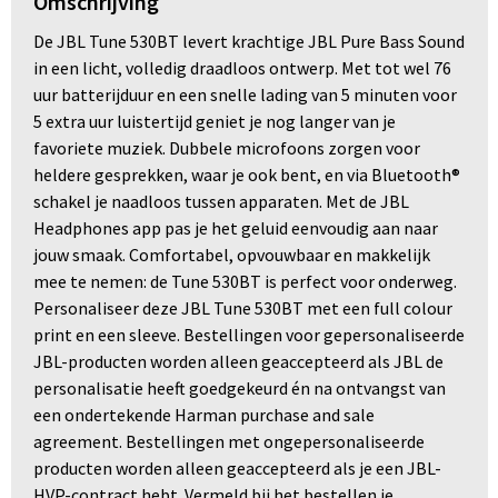
Omschrijving
De JBL Tune 530BT levert krachtige JBL Pure Bass Sound
in een licht, volledig draadloos ontwerp. Met tot wel 76
uur batterijduur en een snelle lading van 5 minuten voor
5 extra uur luistertijd geniet je nog langer van je
favoriete muziek. Dubbele microfoons zorgen voor
heldere gesprekken, waar je ook bent, en via Bluetooth®
schakel je naadloos tussen apparaten. Met de JBL
Headphones app pas je het geluid eenvoudig aan naar
jouw smaak. Comfortabel, opvouwbaar en makkelijk
mee te nemen: de Tune 530BT is perfect voor onderweg.
Personaliseer deze JBL Tune 530BT met een full colour
print en een sleeve. Bestellingen voor gepersonaliseerde
JBL-producten worden alleen geaccepteerd als JBL de
personalisatie heeft goedgekeurd én na ontvangst van
een ondertekende Harman purchase and sale
agreement. Bestellingen met ongepersonaliseerde
producten worden alleen geaccepteerd als je een JBL-
HVP-contract hebt. Vermeld bij het bestellen je