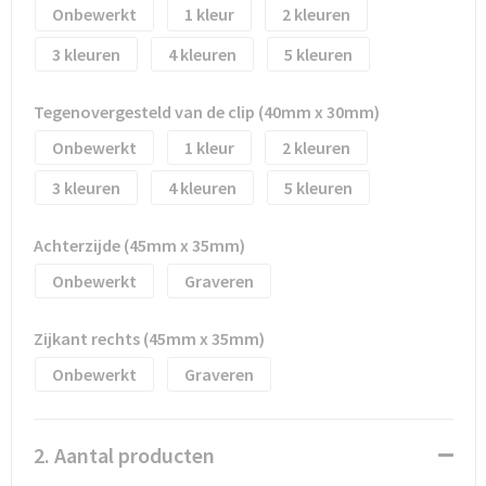
Waterflesjes
Promotietassen
Veiligheidssignalering en Verlichting
Onbewerkt
1
2
3
4
5
Reistassen
Veiligheidsvesten en Veiligheidshesjes
Reistassensets
Vesten
Tegenovergesteld van de clip (40mm x 30mm)
Onbewerkt
1
2
Rugzakken bedrukken
Oog- en gelaatsbescherming
3
4
5
Schoenentassen
Gehoorbescherming
Achterzijde (45mm x 35mm)
Schoudertassen
Ademhalingsbescherming
Onbewerkt
Graveren
Sporttassen
Valbeveiliging
Zijkant rechts (45mm x 35mm)
Onbewerkt
Graveren
Strandtassen
Tablettassen
2. Aantal producten
Toilettassen