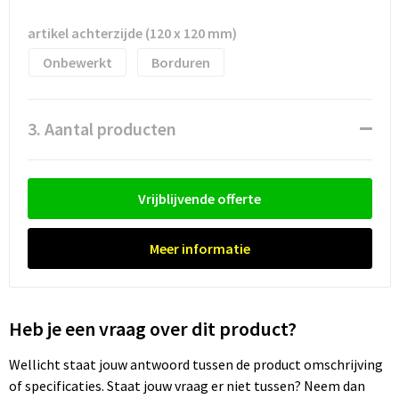
artikel achterzijde (120 x 120 mm)
Trolleys
Onbewerkt
Borduren
Waterbestendige tassen
3. Aantal producten
Vrijblijvende offerte
Meer informatie
Heb je een vraag over dit product?
Wellicht staat jouw antwoord tussen de product omschrijving
of specificaties. Staat jouw vraag er niet tussen? Neem dan