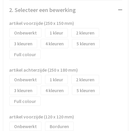
Waterflesjes
Promotietassen
Veiligheidssignalering en Verlichting
2. Selecteer een bewerking
Reistassen
Veiligheidsvesten en Veiligheidshesjes
artikel voorzijde (250 x 150 mm)
Reistassensets
Vesten
Onbewerkt
1
2
3
4
5
Rugzakken bedrukken
Oog- en gelaatsbescherming
Full colour
Schoenentassen
Gehoorbescherming
artikel achterzijde (250 x 180 mm)
Schoudertassen
Ademhalingsbescherming
Onbewerkt
1
2
Sporttassen
Valbeveiliging
3
4
5
Strandtassen
Full colour
Tablettassen
artikel voorzijde (120 x 120 mm)
Onbewerkt
Borduren
Toilettassen