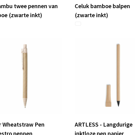
mbu twee pennen van
Celuk bamboe balpen
oe (zwarte inkt)
(zwarte inkt)
r Wheatstraw Pen
ARTLESS - Langdurige
estro pennen
inktloze pen papier