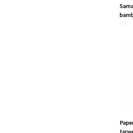
Sama
bamb
Pape
tarw