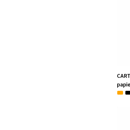
CART
papi