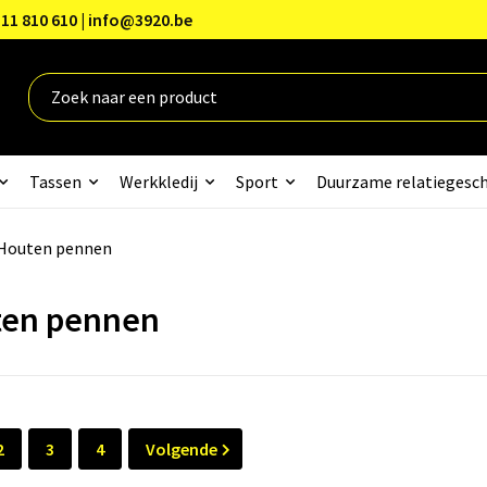
11 810 610 | info@3920.be
Tassen
Werkkledij
Sport
Duurzame relatiegesc
Houten pennen
en pennen
2
3
4
Volgende