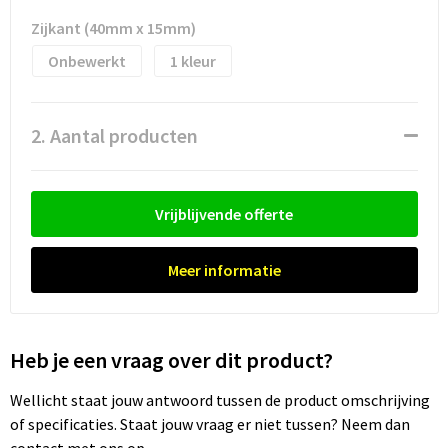
Waterflesjes
Promotietassen
Veiligheidssignalering en Verlichting
Zijkant (40mm x 15mm)
Reistassen
Veiligheidsvesten en Veiligheidshesjes
Onbewerkt
1
Reistassensets
Vesten
2. Aantal producten
Rugzakken bedrukken
Oog- en gelaatsbescherming
Schoenentassen
Gehoorbescherming
Vrijblijvende offerte
Schoudertassen
Ademhalingsbescherming
Meer informatie
Sporttassen
Valbeveiliging
Strandtassen
Heb je een vraag over dit product?
Tablettassen
Wellicht staat jouw antwoord tussen de product omschrijving
of specificaties. Staat jouw vraag er niet tussen? Neem dan
Toilettassen