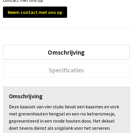
contact met ons op
Neem contact met ons op
Trolleys
Waterbestendige tassen
Omschrijving
Specificaties
Omschrijving
Deze kaasset van vier stuks bevat een kaasmes en vork
met grenenhouten hengsel en een rvs kelnersmesje,
gepresenteerd in een ronde houten doos. Het deksel
doet tevens dienst als snijplank voor het serveren.