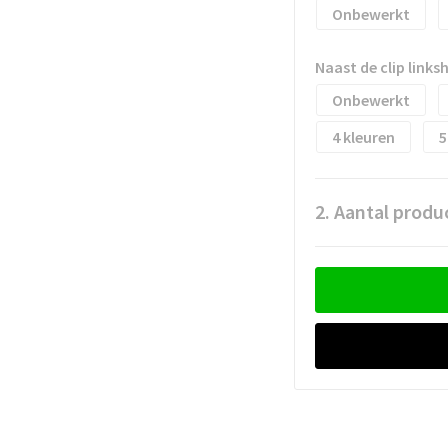
Onbewerkt
Naast de clip link
Onbewerkt
4
5
2. Aantal produ