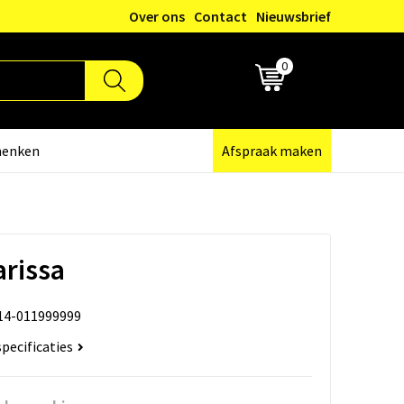
Over ons
Contact
Nieuwsbrief
0
€ 0,00
henken
Afspraak maken
rissa
14-011999999
specificaties