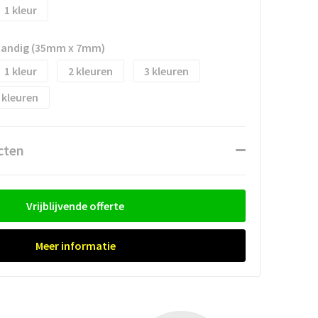
1
shandig (35mm x 7mm)
1
2
3
cten
Vrijblijvende offerte
Meer informatie