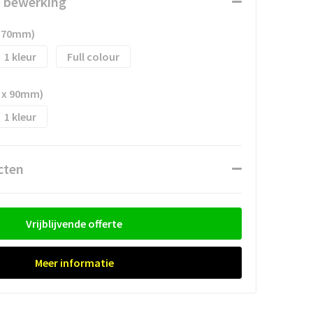
n bewerking
x 70mm)
1
Full colour
 x 90mm)
1
cten
Vrijblijvende offerte
Meer informatie