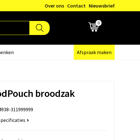
Over ons
Contact
Nieuwsbrief
0
€ 0,00
henken
Afspraak maken
dPouch broodzak
4938-311999999
specificaties