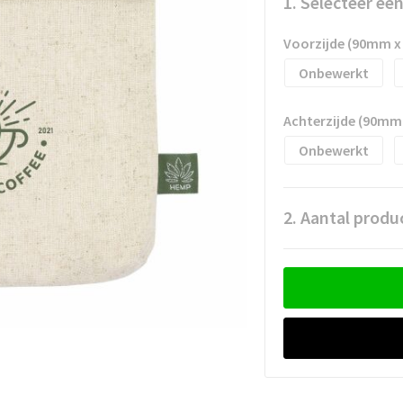
1. Selecteer ee
Voorzijde (90mm 
Onbewerkt
Achterzijde (90mm
Onbewerkt
2. Aantal produ