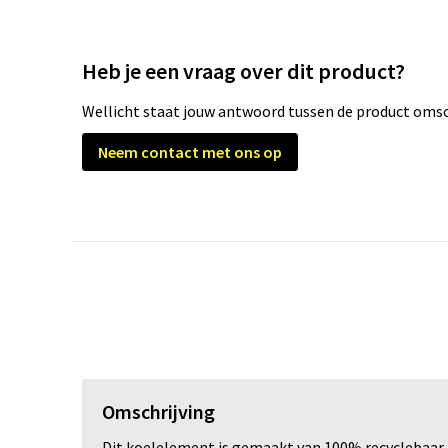
Heb je een vraag over dit product?
Wellicht staat jouw antwoord tussen de product omsch
Neem contact met ons op
Omschrijving
Dit koelelement is gemaakt van 100% recyclebaar k