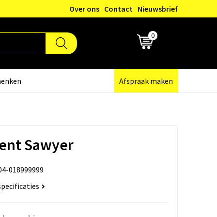
Over ons
Contact
Nieuwsbrief
0
€ 0,00
henken
Afspraak maken
ent Sawyer
04-018999999
specificaties