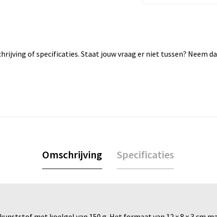
rijving of specificaties. Staat jouw vraag er niet tussen? Neem 
Omschrijving
Specificaties
unststof met koelgel van 150 g. Het formaat van 12 x 8 x 3 cm m