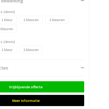
n bewerking
 x 18mm)
1
2
3
 x 18mm)
1
2
cten
Vrijblijvende offerte
Meer informatie