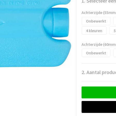
1. Selecteer ee
Achterzijde (55mm
Onbewerkt
4
5
Achterzijde (60mm
Onbewerkt
2. Aantal produ