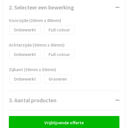
Waterflesjes
Promotietassen
Veiligheidssignalering en Verlichting
2. Selecteer een bewerking
Reistassen
Veiligheidsvesten en Veiligheidshesjes
Voorzijde (30mm x 80mm)
Reistassensets
Vesten
Onbewerkt
Full colour
Rugzakken bedrukken
Oog- en gelaatsbescherming
Achterzijde (30mm x 80mm)
Onbewerkt
Full colour
Schoenentassen
Gehoorbescherming
Zijkant (30mm x 50mm)
Schoudertassen
Ademhalingsbescherming
Onbewerkt
Graveren
Sporttassen
Valbeveiliging
Strandtassen
3. Aantal producten
Tablettassen
Vrijblijvende offerte
Toilettassen