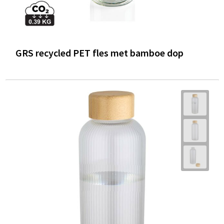
GRS recycled PET fles met bamboe dop