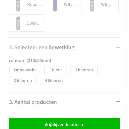
Waterflesjes
Promotietassen
Veiligheidssignalering en Verlichting
Rood/Houtskool
Wit/Blauw
Wit/Houtskool
Reistassen
Veiligheidsvesten en Veiligheidshesjes
Zwart/Houtskool
Reistassensets
Vesten
Rugzakken bedrukken
Oog- en gelaatsbescherming
2. Selecteer een bewerking
Schoenentassen
Gehoorbescherming
rondom (210x80mm)
Onbewerkt
1
2
Schoudertassen
Ademhalingsbescherming
3
4
Sporttassen
Valbeveiliging
Strandtassen
3. Aantal producten
Tablettassen
Vrijblijvende offerte
Toilettassen