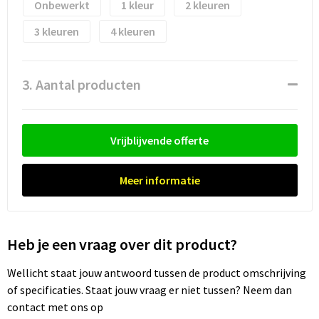
Waterflesjes
Promotietassen
Veiligheidssignalering en Verlichting
Onbewerkt
1
2
3
4
Reistassen
Veiligheidsvesten en Veiligheidshesjes
Reistassensets
Vesten
3. Aantal producten
Rugzakken bedrukken
Oog- en gelaatsbescherming
Vrijblijvende offerte
Schoenentassen
Gehoorbescherming
Schoudertassen
Ademhalingsbescherming
Meer informatie
Sporttassen
Valbeveiliging
Heb je een vraag over dit product?
Strandtassen
Wellicht staat jouw antwoord tussen de product omschrijving
Tablettassen
of specificaties. Staat jouw vraag er niet tussen? Neem dan
contact met ons op
Toilettassen