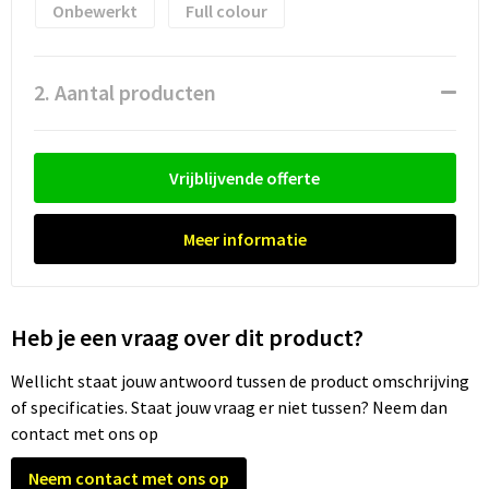
Onbewerkt
Full colour
Trolleys
2. Aantal producten
Waterbestendige tassen
Vrijblijvende offerte
Meer informatie
Heb je een vraag over dit product?
Wellicht staat jouw antwoord tussen de product omschrijving
of specificaties. Staat jouw vraag er niet tussen? Neem dan
contact met ons op
Neem contact met ons op