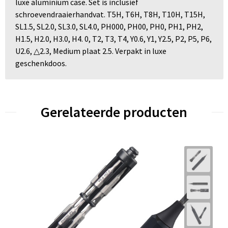
luxe aluminium case. Set is inclusief
schroevendraaierhandvat. T5H, T6H, T8H, T10H, T15H,
SL1.5, SL2.0, SL3.0, SL4.0, PH000, PH00, PH0, PH1, PH2,
H1.5, H2.0, H3.0, H4. 0, T2, T3, T4, Y0.6, Y1, Y2.5, P2, P5, P6,
U2.6, △2.3, Medium plaat 2.5. Verpakt in luxe
geschenkdoos.
Gerelateerde producten