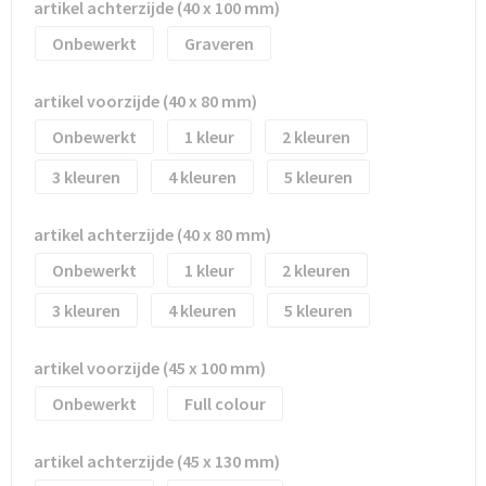
Waterflesjes
Promotietassen
Veiligheidssignalering en Verlichting
artikel achterzijde (40 x 100 mm)
Onbewerkt
Graveren
Reistassen
Veiligheidsvesten en Veiligheidshesjes
artikel voorzijde (40 x 80 mm)
Reistassensets
Vesten
Onbewerkt
1
2
Rugzakken bedrukken
Oog- en gelaatsbescherming
3
4
5
Schoenentassen
Gehoorbescherming
artikel achterzijde (40 x 80 mm)
Schoudertassen
Ademhalingsbescherming
Onbewerkt
1
2
3
4
5
Sporttassen
Valbeveiliging
artikel voorzijde (45 x 100 mm)
Strandtassen
Onbewerkt
Full colour
Tablettassen
artikel achterzijde (45 x 130 mm)
Toilettassen