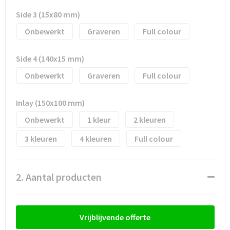
Waterflesjes
Promotietassen
Veiligheidssignalering en Verlichting
Side 3 (15x80 mm)
Reistassen
Veiligheidsvesten en Veiligheidshesjes
Onbewerkt
Graveren
Full colour
Reistassensets
Vesten
Side 4 (140x15 mm)
Onbewerkt
Graveren
Full colour
Rugzakken bedrukken
Oog- en gelaatsbescherming
Schoenentassen
Gehoorbescherming
Inlay (150x100 mm)
Onbewerkt
1
2
Schoudertassen
Ademhalingsbescherming
3
4
Full colour
Sporttassen
Valbeveiliging
2. Aantal producten
Strandtassen
Tablettassen
Vrijblijvende offerte
Toilettassen