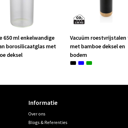
e 650 ml enkelwandige
Vacuüm roestvrijstalen 
van borosilicaatglas met
met bamboe deksel en
e deksel
bodem
Informatie
Over ons
Blogs & Referenties