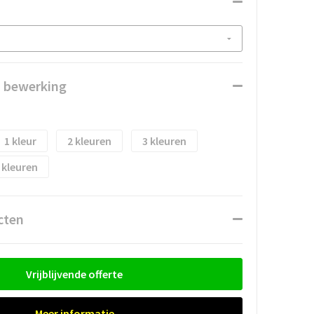
n bewerking
1
2
3
cten
Vrijblijvende offerte
Meer informatie