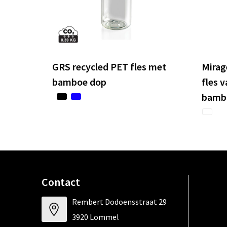
GRS recycled PET fles met
Mirag
bamboe dop
fles 
bambo
Contact
Rembert Dodoensstraat 29
3920 Lommel