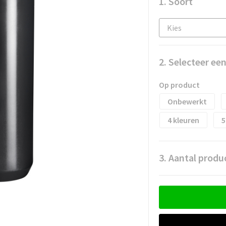
1. Soort
2. Selecteer ee
Op product
Onbewerkt
4
5
3. Aantal produ