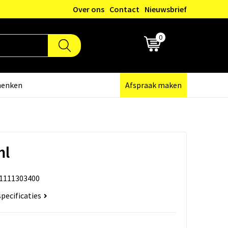
Over ons
Contact
Nieuwsbrief
0
€ 0,00
henken
Afspraak maken
ml
1111303400
specificaties