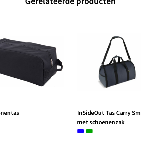
Gerelateerde producten
enentas
InSideOut Tas Carry Sm
met schoenenzak