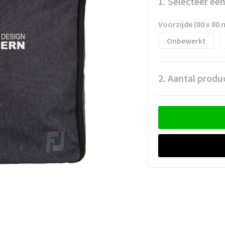
1. Selecteer ee
Voorzijde (80 x 80
Onbewerkt
2. Aantal produ