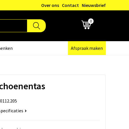
Over ons
Contact
Nieuwsbrief
0
€ 0,00
henken
Afspraak maken
schoenentas
0112.205
specificaties