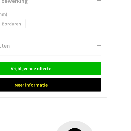
n bewerking
 mm)
Borduren
cten
Vrijblijvende offerte
Meer informatie