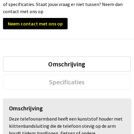
of specificaties. Staat jouw vraag er niet tussen? Neem dan
contact met ons op
Trolleys
Neem contact met ons op
Waterbestendige tassen
Omschrijving
Specificaties
Omschrijving
Deze telefoonarmband heeft een kunststof houder met
klittenbandsluiting die de telefoon stevig op de arm
houdt tijdens hardlopen, fietsen of andere