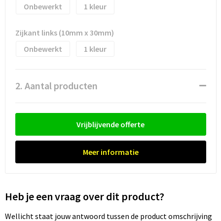
Waterflesjes
Promotietassen
Veiligheidssignalering en Verlichting
Onbewerkt
1
Reistassen
Veiligheidsvesten en Veiligheidshesjes
Zijkant links (10mm x 30mm)
Onbewerkt
1
Reistassensets
Vesten
Rugzakken bedrukken
Oog- en gelaatsbescherming
2. Aantal producten
Schoenentassen
Gehoorbescherming
Schoudertassen
Ademhalingsbescherming
Vrijblijvende offerte
Sporttassen
Valbeveiliging
Meer informatie
Strandtassen
Heb je een vraag over dit product?
Tablettassen
Wellicht staat jouw antwoord tussen de product omschrijving
Toilettassen