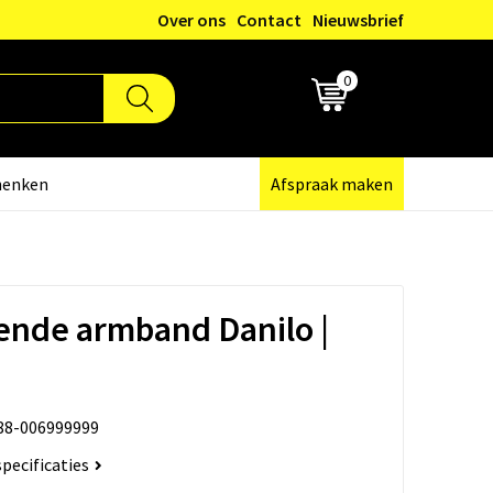
Over ons
Contact
Nieuwsbrief
0
€ 0,00
henken
Afspraak maken
ende armband Danilo |
88-006999999
specificaties