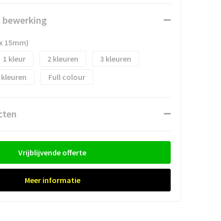
n bewerking
 x 15mm)
1
2
3
Full colour
cten
Vrijblijvende offerte
Meer informatie