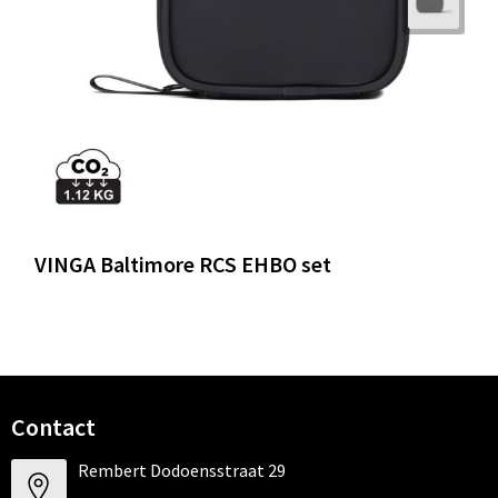
Trolleys
Waterbestendige tassen
VINGA Baltimore RCS EHBO set
Contact
Rembert Dodoensstraat 29