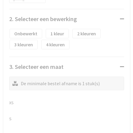
Waterflesjes
Promotietassen
Veiligheidssignalering en Verlichting
Reistassen
Veiligheidsvesten en Veiligheidshesjes
2. Selecteer een bewerking
Reistassensets
Vesten
Onbewerkt
1
2
Rugzakken bedrukken
Oog- en gelaatsbescherming
3
4
Schoenentassen
Gehoorbescherming
3. Selecteer een maat
Schoudertassen
Ademhalingsbescherming
De minimale bestel afname is 1 stuk(s)
Sporttassen
Valbeveiliging
Strandtassen
XS
Tablettassen
S
Toilettassen