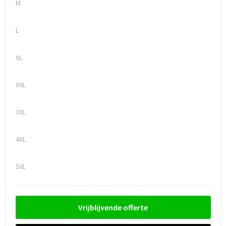
M
Trolleys
L
Waterbestendige tassen
XL
XXL
3XL
4XL
5XL
Vrijblijvende offerte