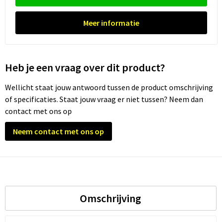
Waterflesjes
Promotietassen
Veiligheidssignalering en Verlichting
Meer informatie
Reistassen
Veiligheidsvesten en Veiligheidshesjes
Reistassensets
Vesten
Heb je een vraag over dit product?
Rugzakken bedrukken
Oog- en gelaatsbescherming
Wellicht staat jouw antwoord tussen de product omschrijving
Schoenentassen
Gehoorbescherming
of specificaties. Staat jouw vraag er niet tussen? Neem dan
contact met ons op
Schoudertassen
Ademhalingsbescherming
Neem contact met ons op
Sporttassen
Valbeveiliging
Strandtassen
Tablettassen
Omschrijving
Toilettassen