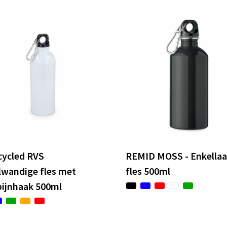
cycled RVS
REMID MOSS - Enkella
lwandige fles met
fles 500ml
bijnhaak 500ml