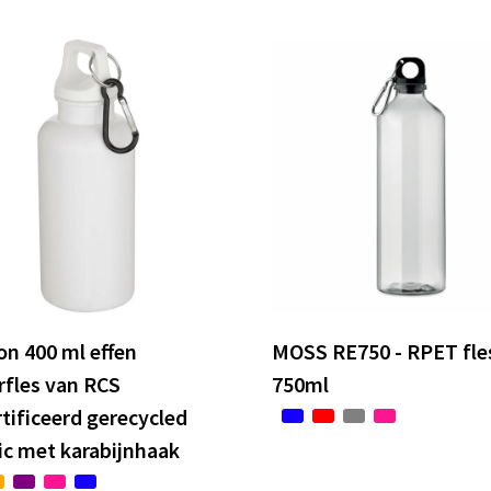
n 400 ml effen
MOSS RE750 - RPET fle
rfles van RCS
750ml
tificeerd gerecycled
ic met karabijnhaak