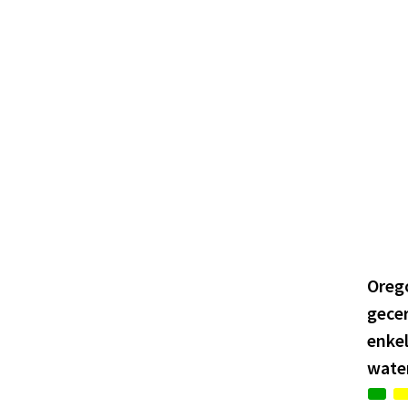
Oreg
gecer
enkel
water