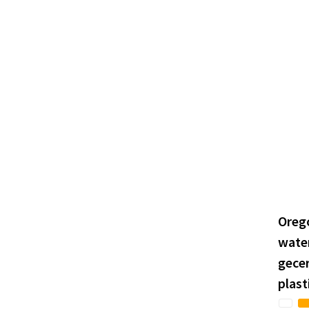
Orego
wate
gecer
plast