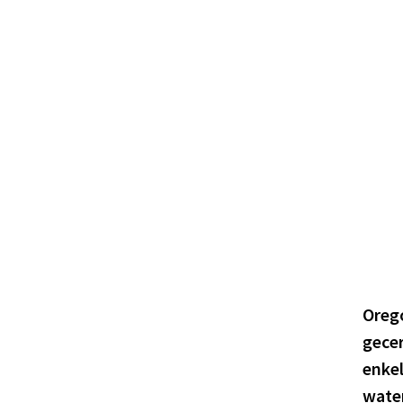
Oreg
gecer
enkel
water