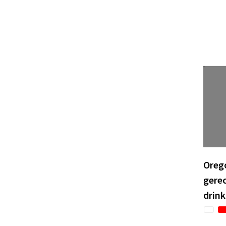
Orego
gerec
drink