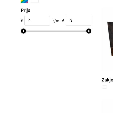
Prijs
€
t/m
€
Zakje