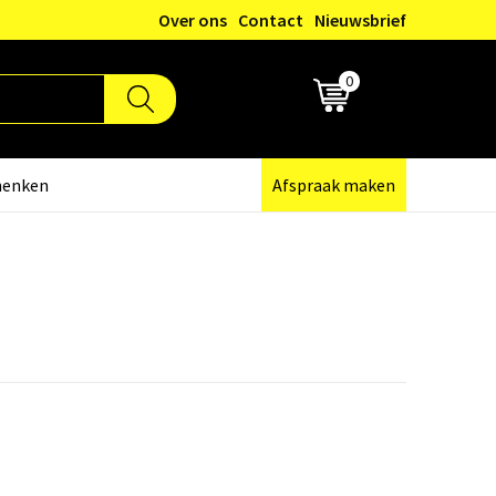
Over ons
Contact
Nieuwsbrief
0
€ 0,00
henken
Afspraak maken