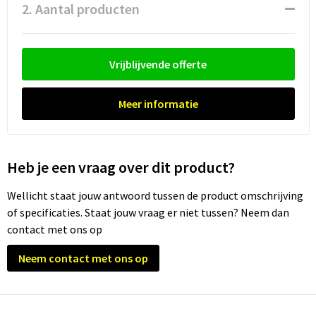
Waterflesjes
Promotietassen
Veiligheidssignalering en Verlichting
2. Aantal producten
Reistassen
Veiligheidsvesten en Veiligheidshesjes
Vrijblijvende offerte
Reistassensets
Vesten
Meer informatie
Rugzakken bedrukken
Oog- en gelaatsbescherming
Schoenentassen
Gehoorbescherming
Heb je een vraag over dit product?
Schoudertassen
Ademhalingsbescherming
Wellicht staat jouw antwoord tussen de product omschrijving
Sporttassen
Valbeveiliging
of specificaties. Staat jouw vraag er niet tussen? Neem dan
contact met ons op
Strandtassen
Neem contact met ons op
Tablettassen
Toilettassen