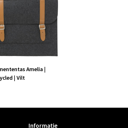
ententas Amelia |
cled | Vilt
Informatie