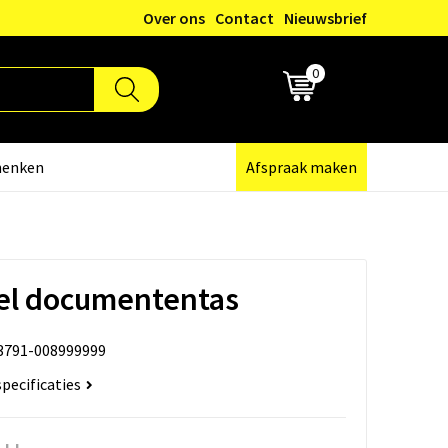
Over ons
Contact
Nieuwsbrief
0
€ 0,00
henken
Afspraak maken
el documententas
3791-008999999
specificaties