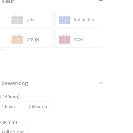
 kleur
rblauw
grijs
kobaltblauw
oranje
rood
n bewerking
 x 160mm)
1
2
 x 80mm)
Full colour