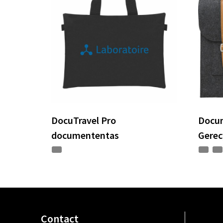
DocuTravel Pro
Docum
documententas
Gerecy
Contact