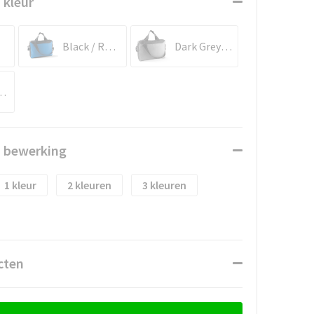
 kleur
Black / Royal Blue
Dark Grey / Light Grey
/ Corde
n bewerking
1
2
3
cten