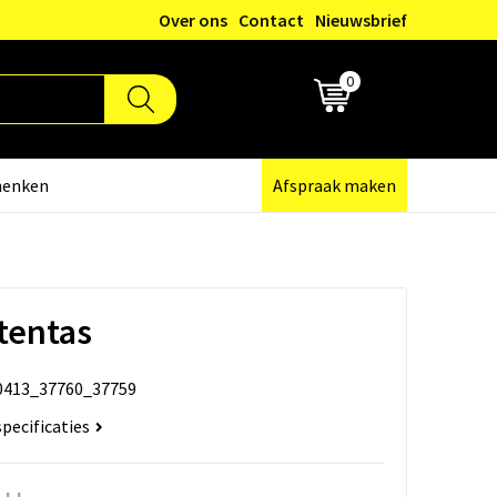
Over ons
Contact
Nieuwsbrief
0
€ 0,00
henken
Afspraak maken
entas
0413_37760_37759
specificaties