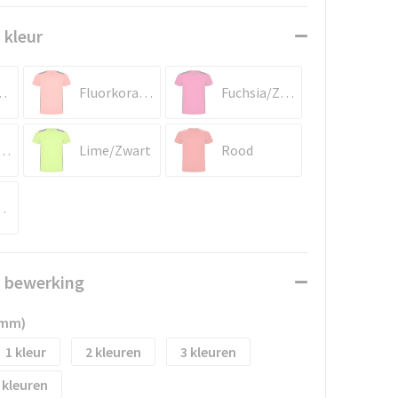
 kleur
ut/Zwart
Fluorkoraal/Zwart
Fuchsia/Zwart
ingsblauw
Lime/Zwart
Rood
koois
n bewerking
0mm)
1
2
3