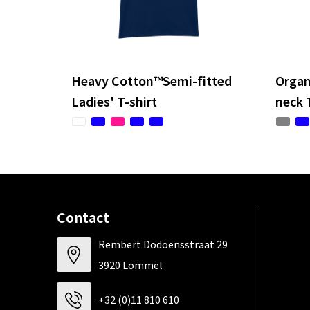
Heavy Cotton™Semi-fitted
Organ
Ladies' T-shirt
neck 
Contact
Rembert Dodoensstraat 29
3920 Lommel
+32 (0)11 810 610