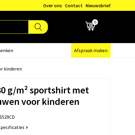
Over ons
Contact
Nieuwsbrief
0
€ 0,00
henken
Afspraak maken
r kinderen
30 g/m² sportshirt met
uwen voor kinderen
6529CD
specificaties