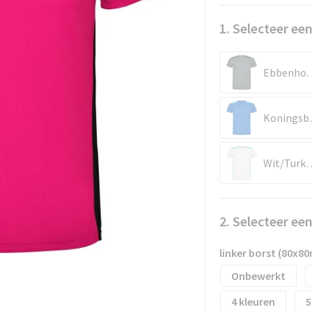
1. Selecteer een
Ebbenho
Kon
Wit/Tur
2. Selecteer ee
linker borst (80x8
Onbewerkt
4
5