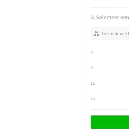
3. Selecteer ee
De minimale b
4
8
12
16