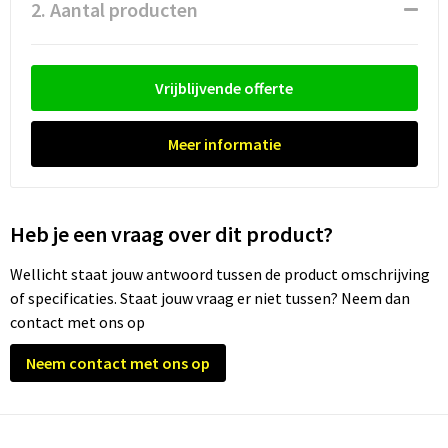
Waterflesjes
Promotietassen
Veiligheidssignalering en Verlichting
2. Aantal producten
Reistassen
Veiligheidsvesten en Veiligheidshesjes
Vrijblijvende offerte
Reistassensets
Vesten
Meer informatie
Rugzakken bedrukken
Oog- en gelaatsbescherming
Schoenentassen
Gehoorbescherming
Heb je een vraag over dit product?
Schoudertassen
Ademhalingsbescherming
Wellicht staat jouw antwoord tussen de product omschrijving
Sporttassen
Valbeveiliging
of specificaties. Staat jouw vraag er niet tussen? Neem dan
contact met ons op
Strandtassen
Neem contact met ons op
Tablettassen
Toilettassen