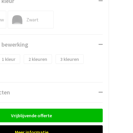
 kleur
uw
Zwart
n bewerking
1
2
3
cten
Vrijblijvende offerte
Meer informatie