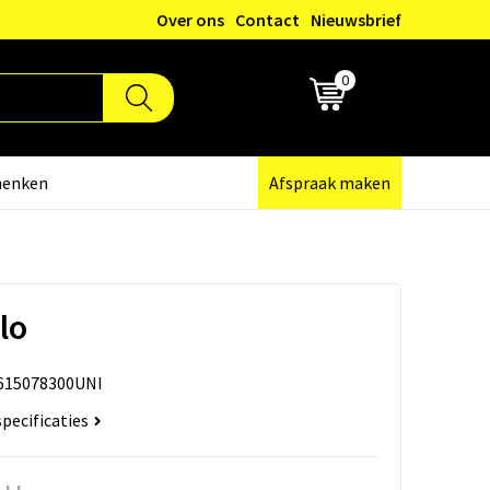
Over ons
Contact
Nieuwsbrief
0
€ 0,00
henken
Afspraak maken
lo
615078300UNI
specificaties