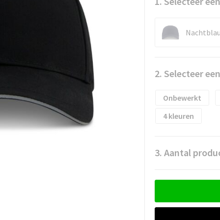
1. Selecteer een
Nachtbla
2. Selecteer ee
Onbewerkt
4
3. Aantal produ