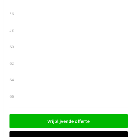
56
58
60
62
64
66
Vrijblijvende offerte