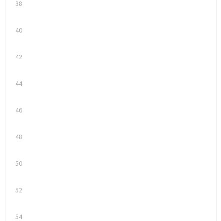
38
Trolleys
40
Waterbestendige tassen
42
44
46
48
50
52
54