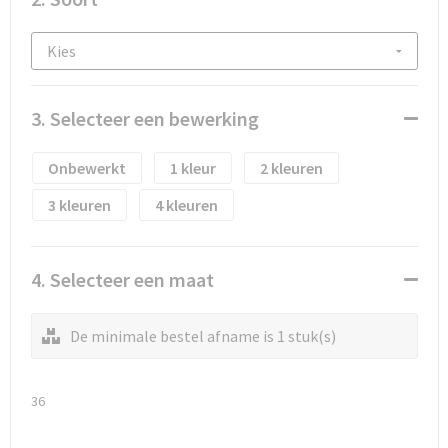
Waterflesjes
Promotietassen
Veiligheidssignalering en Verlichting
Reistassen
Veiligheidsvesten en Veiligheidshesjes
Reistassensets
Vesten
3. Selecteer een bewerking
Rugzakken bedrukken
Oog- en gelaatsbescherming
Onbewerkt
1
2
Schoenentassen
Gehoorbescherming
3
4
Schoudertassen
Ademhalingsbescherming
4. Selecteer een maat
Sporttassen
Valbeveiliging
De minimale bestel afname is 1 stuk(s)
Strandtassen
Tablettassen
36
Toilettassen