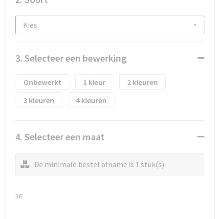
Waterflesjes
Promotietassen
Veiligheidssignalering en Verlichting
Reistassen
Veiligheidsvesten en Veiligheidshesjes
Reistassensets
Vesten
3. Selecteer een bewerking
Rugzakken bedrukken
Oog- en gelaatsbescherming
Onbewerkt
1
2
Schoenentassen
Gehoorbescherming
3
4
Schoudertassen
Ademhalingsbescherming
4. Selecteer een maat
Sporttassen
Valbeveiliging
De minimale bestel afname is 1 stuk(s)
Strandtassen
Tablettassen
36
Toilettassen