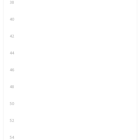
38
Trolleys
40
Waterbestendige tassen
42
44
46
48
50
52
54