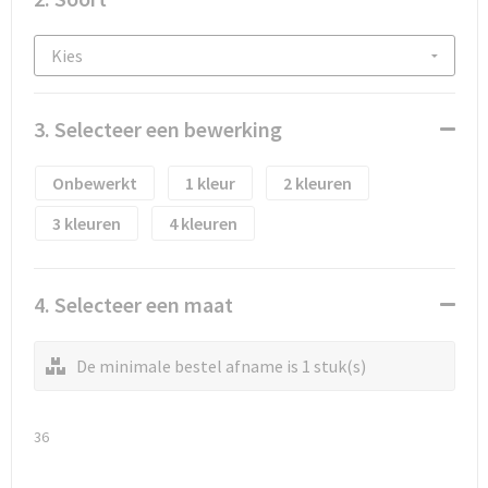
Waterflesjes
Promotietassen
Veiligheidssignalering en Verlichting
Reistassen
Veiligheidsvesten en Veiligheidshesjes
Reistassensets
Vesten
3. Selecteer een bewerking
Rugzakken bedrukken
Oog- en gelaatsbescherming
Onbewerkt
1
2
Schoenentassen
Gehoorbescherming
3
4
Schoudertassen
Ademhalingsbescherming
4. Selecteer een maat
Sporttassen
Valbeveiliging
De minimale bestel afname is 1 stuk(s)
Strandtassen
Tablettassen
36
Toilettassen