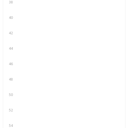
38
Trolleys
40
Waterbestendige tassen
42
44
46
48
50
52
54