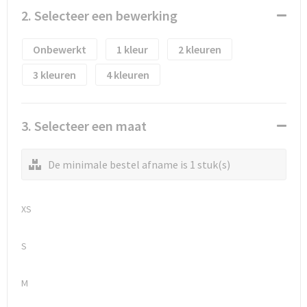
Waterflesjes
Promotietassen
Veiligheidssignalering en Verlichting
2. Selecteer een bewerking
Reistassen
Veiligheidsvesten en Veiligheidshesjes
Onbewerkt
1
2
Reistassensets
Vesten
3
4
Rugzakken bedrukken
Oog- en gelaatsbescherming
3. Selecteer een maat
Schoenentassen
Gehoorbescherming
De minimale bestel afname is 1 stuk(s)
Schoudertassen
Ademhalingsbescherming
Sporttassen
Valbeveiliging
XS
Strandtassen
S
Tablettassen
M
Toilettassen