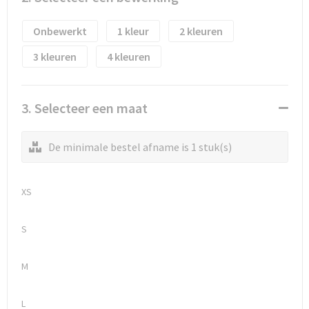
Waterflesjes
Promotietassen
Veiligheidssignalering en Verlichting
Onbewerkt
1
2
Reistassen
Veiligheidsvesten en Veiligheidshesjes
3
4
Reistassensets
Vesten
Rugzakken bedrukken
Oog- en gelaatsbescherming
3. Selecteer een maat
Schoenentassen
Gehoorbescherming
De minimale bestel afname is 1 stuk(s)
Schoudertassen
Ademhalingsbescherming
XS
Sporttassen
Valbeveiliging
S
Strandtassen
M
Tablettassen
L
Toilettassen