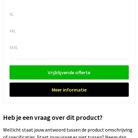
Trolleys
XL
Waterbestendige tassen
XXL
XXXL
Vrijblijvende offerte
Meer informatie
Heb je een vraag over dit product?
Wellicht staat jouw antwoord tussen de product omschrijving
of specificaties. Staat jouw vraag er niet tussen? Neem dan