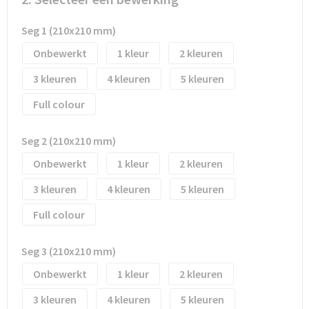
Waterflesjes
Promotietassen
Veiligheidssignalering en Verlichting
Seg 1 (210x210 mm)
Reistassen
Veiligheidsvesten en Veiligheidshesjes
Onbewerkt
1
2
Reistassensets
Vesten
3
4
5
Rugzakken bedrukken
Oog- en gelaatsbescherming
Full colour
Schoenentassen
Gehoorbescherming
Seg 2 (210x210 mm)
Onbewerkt
1
2
Schoudertassen
Ademhalingsbescherming
3
4
5
Sporttassen
Valbeveiliging
Full colour
Strandtassen
Seg 3 (210x210 mm)
Tablettassen
Onbewerkt
1
2
3
4
5
Toilettassen