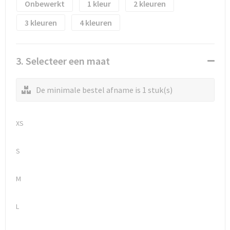
Waterflesjes
Promotietassen
Veiligheidssignalering en Verlichting
Onbewerkt
1
2
3
4
Reistassen
Veiligheidsvesten en Veiligheidshesjes
Reistassensets
Vesten
3. Selecteer een maat
Rugzakken bedrukken
Oog- en gelaatsbescherming
De minimale bestel afname is 1 stuk(s)
Schoenentassen
Gehoorbescherming
XS
Schoudertassen
Ademhalingsbescherming
S
Sporttassen
Valbeveiliging
Strandtassen
M
Tablettassen
L
Toilettassen