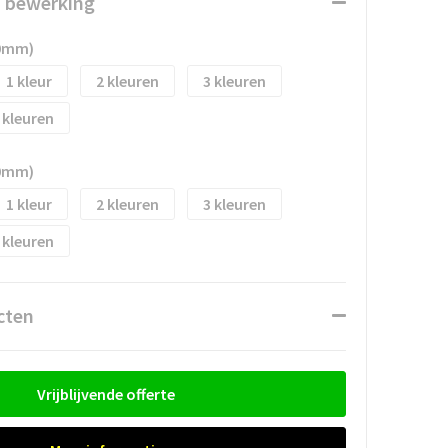
n bewerking
50mm)
1
2
3
50mm)
1
2
3
cten
Vrijblijvende offerte