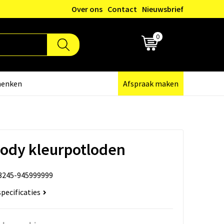
Over ons
Contact
Nieuwsbrief
0
€ 0,00
henken
Afspraak maken
ody kleurpotloden
3245-945999999
specificaties