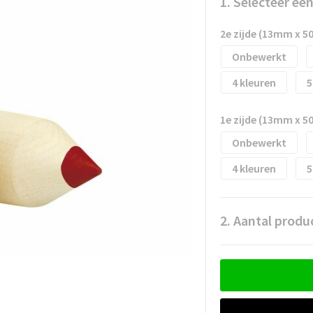
1. Selecteer ee
2e zijde (13mm x 
Onbewerkt
4
5
1e zijde (13mm x 
Onbewerkt
4
5
2. Aantal produ