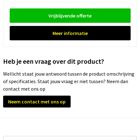
Waterflesjes
Promotietassen
Veiligheidssignalering en Verlichting
Vrijblijvende offerte
Reistassen
Veiligheidsvesten en Veiligheidshesjes
Reistassensets
Vesten
Meer informatie
Rugzakken bedrukken
Oog- en gelaatsbescherming
Heb je een vraag over dit product?
Schoenentassen
Gehoorbescherming
Wellicht staat jouw antwoord tussen de product omschrijving
Schoudertassen
Ademhalingsbescherming
of specificaties. Staat jouw vraag er niet tussen? Neem dan
contact met ons op
Sporttassen
Valbeveiliging
Neem contact met ons op
Strandtassen
Tablettassen
Toilettassen