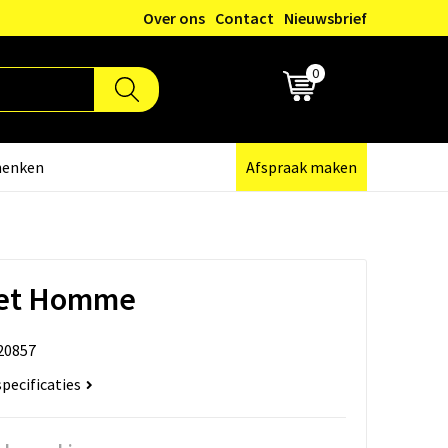
Over ons
Contact
Nieuwsbrief
0
€ 0,00
henken
Afspraak maken
 Set Homme
20857
specificaties