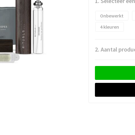
1. Selecteer ee
Onbewerkt
4
2. Aantal produ