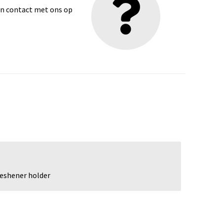
dan contact met ons op
reshener holder