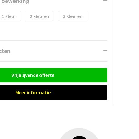
n bewerking
1
2
3
cten
Vrijblijvende offerte
Meer informatie