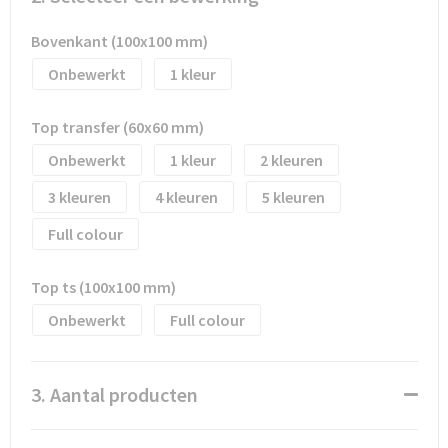
Waterflesjes
Promotietassen
Veiligheidssignalering en Verlichting
Bovenkant (100x100 mm)
Reistassen
Veiligheidsvesten en Veiligheidshesjes
Onbewerkt
1
Reistassensets
Vesten
Top transfer (60x60 mm)
Rugzakken bedrukken
Oog- en gelaatsbescherming
Onbewerkt
1
2
3
4
5
Schoenentassen
Gehoorbescherming
Full colour
Schoudertassen
Ademhalingsbescherming
Top ts (100x100 mm)
Sporttassen
Valbeveiliging
Onbewerkt
Full colour
Strandtassen
3. Aantal producten
Tablettassen
Toilettassen